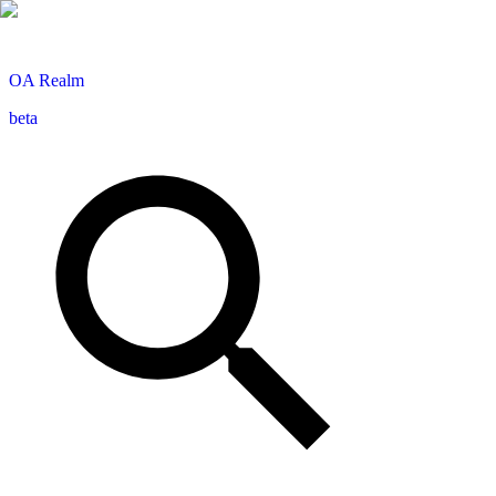
OA
Realm
beta